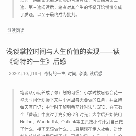
春
遍、第三遍阅读后，笔者对其产生的怀疑开始慢慢变成
了质疑，以至于最终成为批判。
批
继续阅读
判
性
浅谈掌控时间与人生价值的实现——读
解
析
《奇特的一生》后感
《
2020年10月16日
奇特的一生
,
时间
,
杂谈
,
读后感
暗
时
间
笔者从小就养成了做计划的习惯：小学时放暑假会花一
》
整天时间计划接下来两个月里每天要做的任务，并坚持
一
每天写日记；中学时了解到番茄计时法与GTD，在无数
书
个『番茄』中度过了充实的少年时光；大学后开始使用
，
Notion、Wunderlist、Outlook等工具按小时计划自己做
聊
了什么、接下来该做什么……直到现在走入社会，对计
聊
划和总结的兴趣只增不减。可惜的是，在我二十一年的