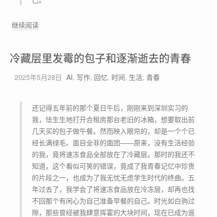
游
继续阅读
出
水
冷藏层里发霉的包子和逐渐逝去的青春
面
2025年5月28日
AI
,
写作
,
回忆
,
时间
,
生活
,
青春
还记得五年前的那个夏日午后，刚刚来到深圳实习的
我，怯生生地打开合租房那台老旧的冰箱，想要取出前
几天买的包子做午餐。然而映入眼帘的，却是一个个已
经长满绿毛、面目全非的面团——原来，没有生活经验
的我，竟将速冻食品全部放在了冷藏层。那时的我还不
知道，这个看似可笑的错误，竟成了我青春记忆中珍贵
的片段之一，也成为了我无忧无虑学生时代的终曲。五
年过去了，我学会了将速冻食品放在冷冻层，却再也找
不回那个有闲心为自己准备早餐的自己。时光如白驹过
隙，那些曾经被我肆意挥霍的大块时间，现在已成为遥