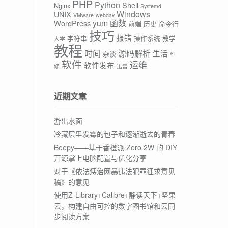
PHP
Python
Shell
Nginx
Systemd
Windows
UNIX
VMware
webdav
yum
函数
WordPress
前端
历史
命令行
技巧
报错
字符串
操作系统
教学
大学
教程
时间
源码解析
生活
杂谈
维
软件
运维
软件发布
修
迅雷
近期文章
游出水面
冷藏层里发霉的包子和逐渐逝去的青春
Beepy——基于香橙派 Zero 2W 的 DIY
开源掌上电脑配置与优化分享
对于《依法惩治网暴违法犯罪征求意见
稿》的意见
使用Z-Library+Calibre+静读天下+坚果
云，构建自由可控的数字图书馆和云同
步阅读方案