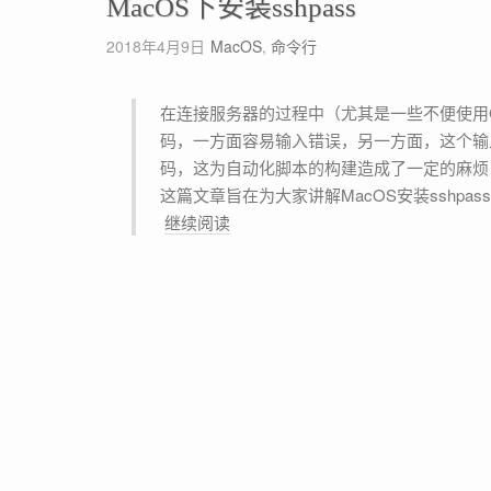
在
MacOS下安装sshpass
P
文
的
2018年4月9日
MacOS
,
命令行
件
W
选
e
择
在连接服务器的过程中（尤其是一些不便使用GPG公钥登录的服务器），我们经常会重复输入一些很长的密
b
对
码，一方面容易输入错误，另一方面，这个输入过程
服
话
码，这为自动化脚本的构建造成了一定的麻烦，
务
框
这篇文章旨在为大家讲解MacOS安装sshpa
器
中
M
继续阅读
加
显
a
入
示
c
g
隐
O
z
藏
S
i
文
下
p
件
安
压
装
缩
s
功
s
能