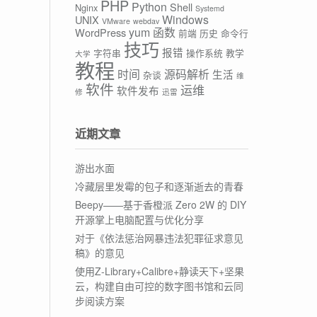
PHP
Python
Shell
Nginx
Systemd
Windows
UNIX
VMware
webdav
yum
函数
WordPress
前端
历史
命令行
技巧
报错
字符串
操作系统
教学
大学
教程
时间
源码解析
生活
杂谈
维
软件
运维
软件发布
修
迅雷
近期文章
游出水面
冷藏层里发霉的包子和逐渐逝去的青春
Beepy——基于香橙派 Zero 2W 的 DIY
开源掌上电脑配置与优化分享
对于《依法惩治网暴违法犯罪征求意见
稿》的意见
使用Z-Library+Calibre+静读天下+坚果
云，构建自由可控的数字图书馆和云同
步阅读方案