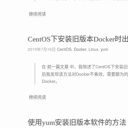
L
继续阅读
i
n
u
CentOS下安装旧版本Docke
x
下
2019年7月16日
CentOS
,
Docker
,
Linux
,
yum
使
用
在
前一篇文章
中，我简述了CentOS下安
S
后我发现该方法对Docker不奏效，需要额
h
Docker。
e
l
C
继续阅读
l
e
S
n
c
t
r
使用yum安装旧版本软件的方法
O
i