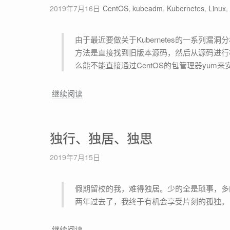
S
2019年7月16日
CentOS
,
kubeadm
,
Kubernetes
,
Linux
,
p
下
t
安
输
由于最近要做关于Kubernetes的一系列漏洞分析，需要安装大量旧版本的Kubernetes，通常安装旧版本软件的
装
出
方法是直接找到旧版本源码，然后从源码进行构
旧
C
么能不能直接通过CentOS的包管理器yum
版
P
本
U
使
继续阅读
D
、
用
o
内
y
c
存
u
k
独行、独居、独思
、
m
e
磁
安
2019年7月15日
r
盘
装
时
占
旧
出
假期留校的我，难得独居。少的全是琐事，
用
版
现
两年过去了，我终于有机会享受片刻的孤独。
百
本
依
分
软
赖
独
继续阅读