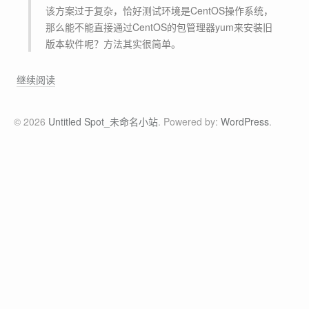
该方案过于复杂，恰好测试环境是CentOS操作系统，
那么能不能直接通过CentOS的包管理器yum来安装旧
版本软件呢？方法其实很简单。
使
继续阅读
用
y
© 2026
Untitled Spot_未命名小站
. Powered by:
WordPress
.
u
m
安
装
旧
版
本
软
件
的
方