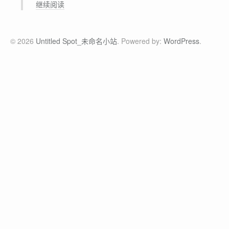
[
继续阅读
软
件
发
© 2026
Untitled Spot_未命名小站
. Powered by:
WordPress
.
布
]
[
B
a
i
j
i
a
h
a
o
-
F
u