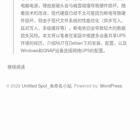
电脑电源，理由是磁头会与磁盘碰撞导致硬件损坏。随
着技术的改进，现代硬盘已经不太可能因为断电导致硬
件损坏，但由于现代文件系统的性能优化（异步写入、
延迟写入、多级缓存等），断电依旧会导致较大的数据
损失风险。本文将以笔者在家庭中搭建多设备共享UPS
环境的经历，介绍NUT在Debian下的安装、配置，以及
Windows和QNAP设备连接网络UPS的配置。
[
继续阅读
案
例
© 2026
Untitled Spot_未命名小站
. Powered by:
WordPress
.
分
享
]
使
用
N
U