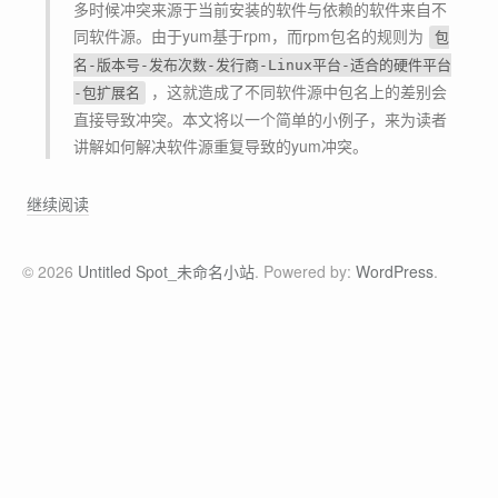
多时候冲突来源于当前安装的软件与依赖的软件来自不
同软件源。由于yum基于rpm，而rpm包名的规则为
包
名-版本号-发布次数-发行商-Linux平台-适合的硬件平台
，这就造成了不同软件源中包名上的差别会
-包扩展名
直接导致冲突。本文将以一个简单的小例子，来为读者
讲解如何解决软件源重复导致的yum冲突。
[
继续阅读
小
技
© 2026
Untitled Spot_未命名小站
. Powered by:
WordPress
.
巧
]
巧
用
y
u
m
三
板