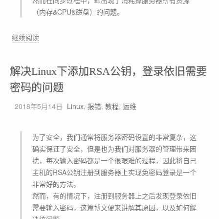
然而在同步过程中，却出现了消耗掉服务器所有资源
生
（内存&CPU&磁盘）的问题。
效
的
一
解
继续阅读
条
决
命
r
解决Linux下添加RSA公钥，登录依旧需要
令
s
y
密码的问题
n
2018年5月14日
Linux
,
报错
,
教程
,
运维
c
同
步
为了安全，我们通常将服务器密码设置的非常复杂，这
文
确实保证了安全，但是也为我们对服务器的管理带来困
件
扰，每次输入密码都是一个很艰难的过程，因此将自己
时
主机的RSA公钥注册到服务器上实现免密码登录是一个
卡
非常好的方法。
住
然而，有的情况下，注册到服务器上之后发现登录依旧
且
需要输入密码，这篇博文便来讲解其原因，以及如何解
疯