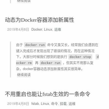
动
继续阅读
S
态
c
为
r
D
动态为Docker容器添加新属性
i
o
p
2019年4月8日
c
Docker
,
Linux
,
运维
t
k
输
e
由于
命令又臭又长，经常我们会遇到在
出
docker run
r
键入完成后才发现出现了错误的情况，而在这种情况
C
容
下，大部分时候我们想到的是执行
P
docker stop
d
器
再
，但其实不用那么复
U
ocker rm
docker run
添
杂，docker容器动态添加新属性其实很简单。
、
加
动
继续阅读
内
新
态
存
属
为
、
性
D
磁
不用重启也能让fstab生效的一条命令
（
o
盘
续
2019年4月8日
c
fstab
,
Linux
,
命令
,
挂载
,
运维
占
）