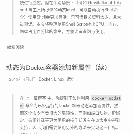
统进行监控，但在个别场景下（例如
Gravitational Tele
port
等工具所提供的动态label，可以自动执行Shell命
令）使用Shell会更加灵活，只可惜相关资料太少，且大
量谬误。本文将整理使用Shell Script输出CPU、内存、
磁盘占用百分比的命令，方便读者查阅与使用。
L
继续阅读
i
n
动态为Docker容器添加新属性（续）
u
x
2019年4月8日
Docker
,
Linux
,
运维
下
使
用
在
上一篇博客
中，我提到了如何利用
docker updat
S
命令为已经运行的Docker容器动态添加新属性，然
e
h
而这个命令有着很大的局限性，而例如端口映射、IP绑
e
定、卷组挂载等更为常用的操作却没有在该命令中得到
l
支持，因此我们需要使用另外的方法来实现这一目标。
l