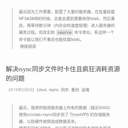
k
用
e
百
最近因为工作需要，配置了大量的服务器，在批量挂载
r
分
NFS&SMB的时候，总是会遇到需要修改fstab，然后重
容
比
启，再等待数分钟（内存自检速度极慢）进入服务器的
器
痛苦过程。但其实和
命令类似，有这样一个
source
添
命令能让我们不重启也能挂载fstab。
加
不
继续阅读
新
用
属
重
性
启
解决rsync同步文件时卡住且疯狂消耗资源
也
的问题
能
让
2019年2月9日
Linux
,
rsync
,
同步
,
备份
,
运维
f
s
最近，我将所租用服务器上所有的数据（接近500G）
t
使用crontab+rsync同步到了
a
Time4VPS
的存储服务
器，以防硬件故障造成数据丢失。
b