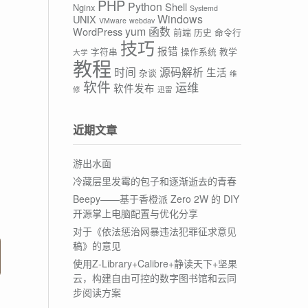
PHP
Python
Shell
Nginx
Systemd
Windows
UNIX
VMware
webdav
yum
函数
WordPress
前端
历史
命令行
技巧
报错
字符串
操作系统
教学
大学
教程
时间
源码解析
生活
杂谈
维
软件
运维
软件发布
修
迅雷
近期文章
游出水面
冷藏层里发霉的包子和逐渐逝去的青春
Beepy——基于香橙派 Zero 2W 的 DIY
开源掌上电脑配置与优化分享
对于《依法惩治网暴违法犯罪征求意见
稿》的意见
使用Z-Library+Calibre+静读天下+坚果
云，构建自由可控的数字图书馆和云同
步阅读方案