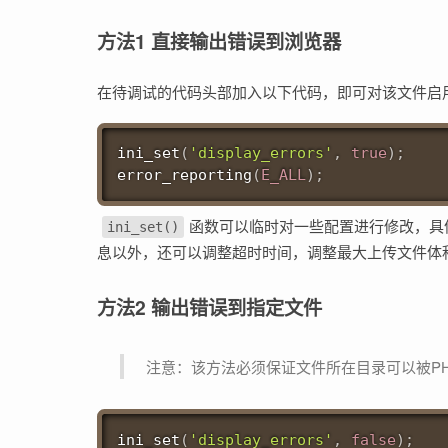
方法1 直接输出错误到浏览器
在待调试的代码头部加入以下代码，即可对该文件启
ini_set
(
'display_errors'
,
true
)
;
error_reporting
(
E_ALL
)
;
函数可以临时对一些配置进行修改，具
ini_set()
息以外，还可以调整超时时间，调整最大上传文件体
方法2 输出错误到指定文件
注意：该方法必须保证文件所在目录可以被P
ini_set
(
'display_errors'
,
false
)
;