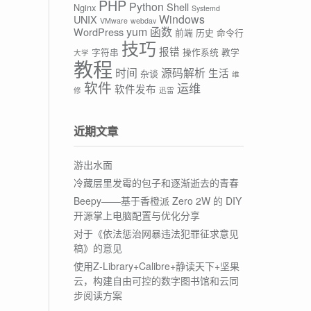
PHP
Python
Shell
Nginx
Systemd
Windows
UNIX
VMware
webdav
yum
函数
WordPress
前端
历史
命令行
技巧
报错
字符串
操作系统
教学
大学
教程
时间
源码解析
生活
杂谈
维
软件
运维
软件发布
修
迅雷
近期文章
游出水面
冷藏层里发霉的包子和逐渐逝去的青春
Beepy——基于香橙派 Zero 2W 的 DIY
开源掌上电脑配置与优化分享
对于《依法惩治网暴违法犯罪征求意见
稿》的意见
使用Z-Library+Calibre+静读天下+坚果
云，构建自由可控的数字图书馆和云同
步阅读方案