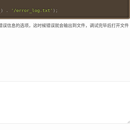
_
)
.
'/error_log.txt'
)
;
错误信息的选项，这时候错误就会输出到文件，调试完毕后打开文件