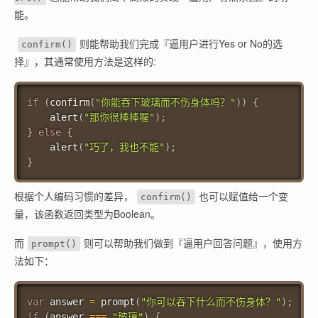
能。
则能帮助我们完成『逼用户进行Yes or No的选
confirm()
择』，其通常使用方法是这样的:
if
(
confirm
(
"你能吞下玻璃而不伤身体吗？"
)
)
{
alert
(
"那你很棒棒喔"
)
;
}
else
{
alert
(
"巧了，我也不能"
)
;
}
根据个人编码习惯的差异，
也可以赋值给一个变
confirm()
量，该函数返回类型为Boolean。
而
则可以帮助我们做到『逼用户回答问题』，使用方
prompt()
法如下：
var
 answer 
=
prompt
(
"你可以吞下什么而不伤身体？"
)
;
if
(
answer 
===
"玻璃"
)
{