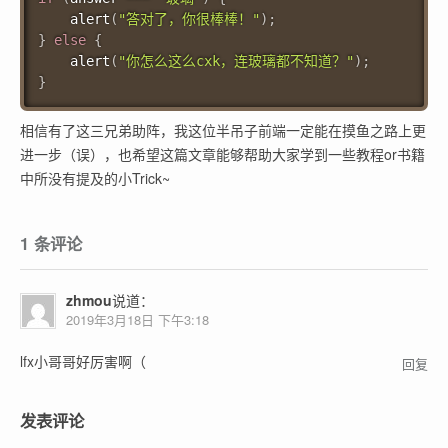
alert
(
"答对了，你很棒棒！"
)
;
}
else
{
alert
(
"你怎么这么cxk，连玻璃都不知道？"
)
;
}
相信有了这三兄弟助阵，我这位半吊子前端一定能在摸鱼之路上更
进一步（误），也希望这篇文章能够帮助大家学到一些教程or书籍
中所没有提及的小Trick~
1 条评论
zhmou
说道：
2019年3月18日 下午3:18
lfx小哥哥好厉害啊（
回复
发表评论