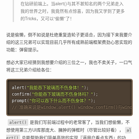
在钻研前端上。当alert()与其不甚知名的两个兄弟走入
我的世界之时，我竟然有点惊喜，因为我又学到了更多
的Tricks，又可以“偷懒”了！
说是偷懒，倒不如说是杜绝重复造轮子更适合，因为接下来我要介
绍的这三兄弟可以实现目前几乎所有成熟前端框架费劲心思实现的
功能：弹窗提示。
想必大家已经猜到我想要介绍的三位之一，我也不卖关子，一口气
将这三兄弟介绍给各位：
alert
(
"我能吞下玻璃而不伤身体！"
)
;
confirm
(
"你能吞下玻璃而不伤身体吗？"
)
;
prompt
(
"你可以吞下什么而不伤身体？"
)
;
// 准确来说是window.alert() window.confirm
是我们写前端过程中的老常客了，当我们想偷懒，不
alert()
想使用第三方UI库那庞大、臃肿的弹框时（尽管比较好看），
al
总能帮助我们简单高效的实现『逼用户看点东西』的功
ert()