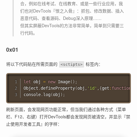
合，例如在线考试、在线教育、或是一些行业应用，我
们也对DevTools『恨之入骨』：抓包、修改数据、插入
恶意代码、查看源码、Debug深入原理……
但其实屏蔽DevTools的方法非常简单，简单到只需要三
行代码。
0x01
将以下代码贴在所需页面的
标签内：
<sctipts>
let
 obj 
=
new
Image
(
)
;
Object
.
defineProperty
(
obj
,
'id'
,
{
get
:
function
(
)
console
.
log
(
obj
)
;
刷新页面，会发现网页功能正常，但当我们通过各种方式（菜单
栏、F12、右键）打开DevTools都会发现网页被清空，并显示『禁
止使用开发者工具』的字样：