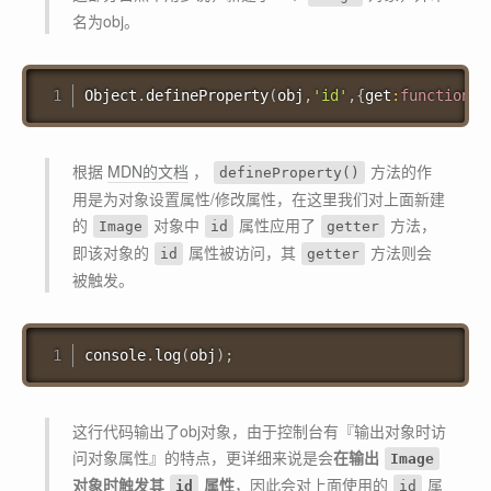
名为obj。
Object
.
defineProperty
(
obj
,
'id'
,
{
get
:
function
(
)
根据
MDN的文档
，
方法的作
defineProperty()
用是为对象设置属性/修改属性，在这里我们对上面新建
的
对象中
属性应用了
方法，
Image
id
getter
即该对象的
属性被访问，其
方法则会
id
getter
被触发。
console
.
log
(
obj
)
;
这行代码输出了obj对象，由于控制台有『输出对象时访
问对象属性』的特点，更详细来说是会
在输出
Image
对象时触发其
属性
，因此会对上面使用的
属
id
id