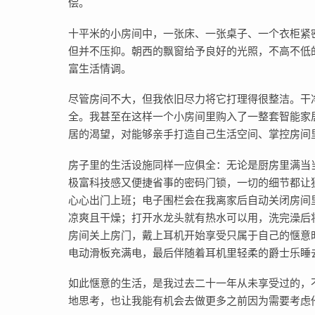
偿。
十平米的小房间中，一张床、一张桌子、一个衣柜紧
但并不压抑。朝西的飘窗给予良好的光照，不高不低
富生活情调。
尽管房间不大，但我依旧尽力将它打理得很整洁。干
全。我甚至在这样一个小房间里购入了一整套智能家
居的渴望，对能够亲手打造自己生活空间、掌控房间
房子里的生活设施同样一应俱全：无论是厨房里满当
极富科技感又便捷省事的密码门锁，一切的细节都让
心心出门上班；电子围栏会在我离家后自动关闭房间
凉爽且干燥；打开水龙头就有热水可以用，洗完澡后
房间关上房门，戴上耳机开始享受只属于自己的惬意
电动滑板充满电，最后伴随着耳机里轻柔的爵士乐睡
如此惬意的生活，是我过去二十一年从未享受过的，
地思考，也让我能有机会去做更多之前因为需要考虑