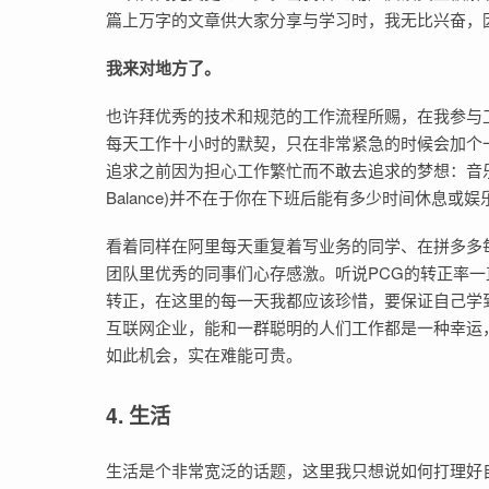
篇上万字的文章供大家分享与学习时，我无比兴奋，
我来对地方了。
也许拜优秀的技术和规范的工作流程所赐，在我参与
每天工作十小时的默契，只在非常紧急的时候会加个
追求之前因为担心工作繁忙而不敢去追求的梦想：音乐、艺
Balance)并不在于你在下班后能有多少时间休息
看着同样在阿里每天重复着写业务的同学、在拼多多每天
团队里优秀的同事们心存感激。听说PCG的转正率一
转正，在这里的每一天我都应该珍惜，要保证自己学
互联网企业，能和一群聪明的人们工作都是一种幸运
如此机会，实在难能可贵。
4. 生活
生活是个非常宽泛的话题，这里我只想说如何打理好