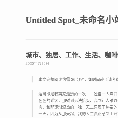
Untitled Spot_未命名小
城市、独居、工作、生活、咖啡
2020年7月5日
本文完整阅读约需 36 分钟，如时间较长请
这可能是我离家最远的一次——独自一人离开家乡，坐上23小时的硬卧来到深圳。那趟晚点的列车，车上形形
色色的乘客，那矮到无法抬头、高到让人难以
房，和那逐渐湿热的、独一无二只属于热带的
一天，因为从那天起，我的人生真正意义上开