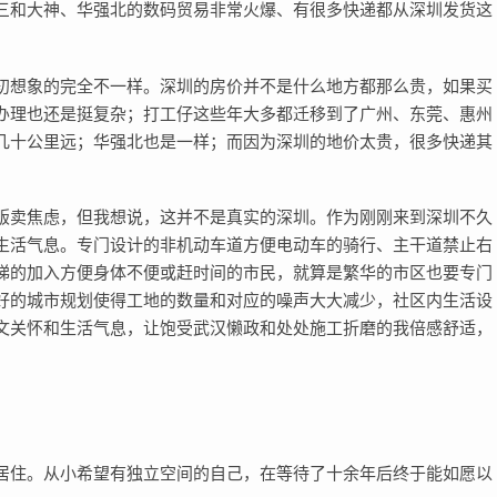
三和大神、华强北的数码贸易非常火爆、有很多快递都从深圳发货这
初想象的完全不一样。深圳的房价并不是什么地方都那么贵，如果买
办理也还是挺复杂；打工仔这些年大多都迁移到了广州、东莞、惠州
几十公里远；华强北也是一样；而因为深圳的地价太贵，很多快递其
贩卖焦虑，但我想说，这并不是真实的深圳。作为刚刚来到深圳不久
生活气息。专门设计的非机动车道方便电动车的骑行、主干道禁止右
梯的加入方便身体不便或赶时间的市民，就算是繁华的市区也要专门
好的城市规划使得工地的数量和对应的噪声大大减少，社区内生活设
文关怀和生活气息，让饱受武汉懒政和处处施工折磨的我倍感舒适，
居住。从小希望有独立空间的自己，在等待了十余年后终于能如愿以