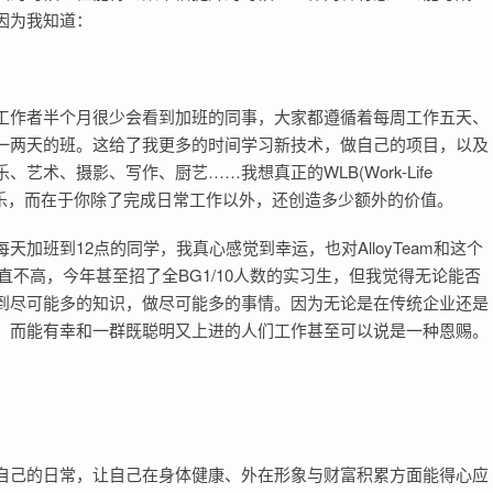
因为我知道：
工作者半个月很少会看到加班的同事，大家都遵循着每周工作五天、
一两天的班。这给了我更多的时间学习新技术，做自己的项目，以及
术、摄影、写作、厨艺……我想真正的WLB(Work-Life
或娱乐，而在于你除了完成日常工作以外，还创造多少额外的价值。
加班到12点的同学，我真心感觉到幸运，也对AlloyTeam和这个
直不高，今年甚至招了全BG1/10人数的实习生，但我觉得无论能否
到尽可能多的知识，做尽可能多的事情。因为无论是在传统企业还是
，而能有幸和一群既聪明又上进的人们工作甚至可以说是一种恩赐。
自己的日常，让自己在身体健康、外在形象与财富积累方面能得心应