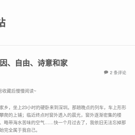
站
因、自由、诗意和家
2 条评论
考虑收藏后慢慢阅读~
攀爬的上铺；临近终点时窗外透入的晨光，窗外逐渐密集的楼
、略带海水苦味的空气……快一个月过去了，我依旧无法忘掉那
始完全属于我自己。