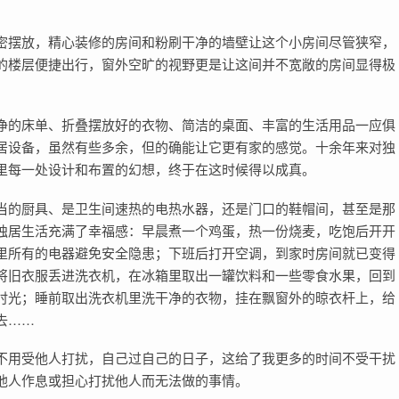
密摆放，精心装修的房间和粉刷干净的墙壁让这个小房间尽管狭窄，
的楼层便捷出行，窗外空旷的视野更是让这间并不宽敞的房间显得极
净的床单、折叠摆放好的衣物、简洁的桌面、丰富的生活用品一应俱
居设备，虽然有些多余，但的确能让它更有家的感觉。十余年来对独
里每一处设计和布置的幻想，终于在这时候得以成真。
当的厨具、是卫生间速热的电热水器，还是门口的鞋帽间，甚至是那
独居生活充满了幸福感：早晨煮一个鸡蛋，热一份烧麦，吃饱后开开
里所有的电器避免安全隐患；下班后打开空调，到家时房间就已变得
将旧衣服丢进洗衣机，在冰箱里取出一罐饮料和一些零食水果，回到
时光；睡前取出洗衣机里洗干净的衣物，挂在飘窗外的晾衣杆上，给
去……
不用受他人打扰，自己过自己的日子，这给了我更多的时间不受干扰
他人作息或担心打扰他人而无法做的事情。