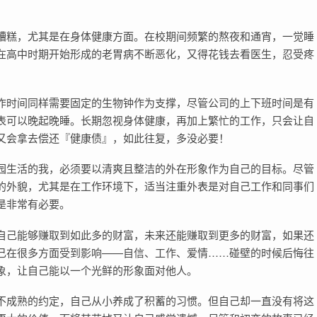
糟糕，尤其是在身体健康方面。在校期间频繁的熬夜和通宵，一觉睡
在高中时期开始形成的老胃病不断恶化，又得花钱去看医生，忍受疼
作时间同样需要固定的生物钟作为支撑，尽管公司的上下班时间是有
表可以晚起晚睡。长期忽视身体健康，再加上繁忙的工作，只会让自
又会拿去偿还『健康债』，如此往复，多没必要！
园生活的我，必须要以清爽且整洁的外在形象作为自己的目标。尽管
的外貌，尤其是在工作环境下，适当注重外表是对自己工作和同事们
是非常有必要。
自己能够赚取到如此多的财富，未来还能赚取到更多的财富，如果还
己在很多方面受到影响——自信、工作、爱情……碰壁的时候后悔往
象，让自己能以一个光鲜的形象面对他人。
不成熟的约定，自己从小养成了积蓄的习惯。但自己却一直没有将这