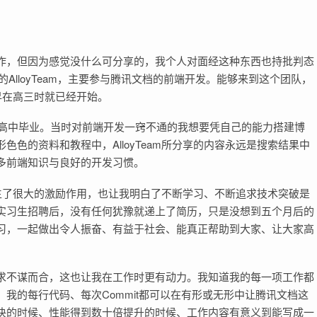
作，但因为感觉没什么可分享的，我个人对面经这种东西也持批判态
AlloyTeam，主要参与腾讯文档的前端开发。能够来到这个团队，
，早在高三时就已经开始。
从高中毕业。当时对前端开发一窍不通的我想要凭自己的能力搭建博
色的资料和教程中，AlloyTeam所分享的内容永远是搜索结果中
多前端知识与良好的开发习惯。
样产生了很大的激励作用，也让我明白了不断学习、不断追求技术突破是
实习生招聘后，没有任何犹豫就递上了简历，只是没想到五个月后的
习，一起做出令人振奋、有益于社会、能真正帮助到大家、让大家高
求不谋而合，这也让我在工作时更有动力。我知道我的每一项工作都
我的每行代码、每次Commit都可以在有形或无形中让腾讯文档这
决的时候、性能得到数十倍提升的时候、工作内容有意义到能写成一