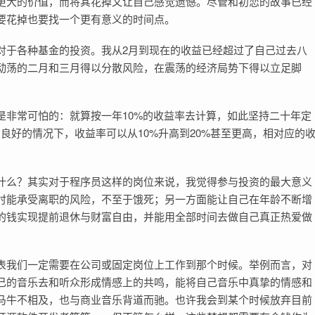
更大的价值，而将其花掉又让自己感觉遗憾。尽管和初恋的故事已经
要花掉也要找一个更有意义的时间点。
对于各种基金的投资。我从2月到现在的收益已经超过了自己过去八
动荡的二月和三月得以分散风险，在震荡的经济局势下得以立足脚
是非常可怕的：就算按一年10%的收益率去计算，如此坚持二十年定
良好的情况下，收益率可以从10%升高到20%甚至更高，相对应的
什么？其实对于程序员这样的岗位来说，我觉得参与投资的最大意义
时能承受离职的风险，不至于饿死；另一方面能让自己在年龄不断增
的钱实现提前退休与财富自由，并能用全部时间去做自己真正热爱做
表我们一定需要在公司或固定岗位上工作到那个时候。举例而言，对
己的音乐去和听众形成情感上的共鸣，能将自己音乐中真挚的情感和
马牛不相及，也与商业音乐背道而驰。也许我会到某个时候放弃目前