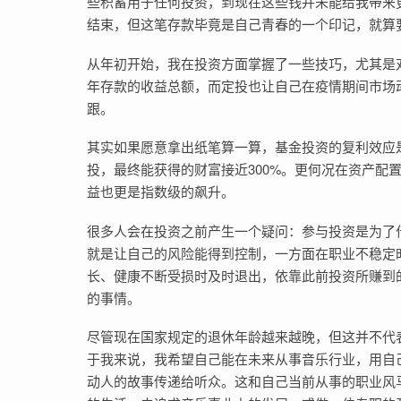
些积蓄用于任何投资，到现在这些钱并未能给我带来
结束，但这笔存款毕竟是自己青春的一个印记，就算
从年初开始，我在投资方面掌握了一些技巧，尤其是
年存款的收益总额，而定投也让自己在疫情期间市场
跟。
其实如果愿意拿出纸笔算一算，基金投资的复利效应
投，最终能获得的财富接近300%。更何况在资产配置
益也更是指数级的飙升。
很多人会在投资之前产生一个疑问：参与投资是为了
就是让自己的风险能得到控制，一方面在职业不稳定
长、健康不断受损时及时退出，依靠此前投资所赚到
的事情。
尽管现在国家规定的退休年龄越来越晚，但这并不代
于我来说，我希望自己能在未来从事音乐行业，用自
动人的故事传递给听众。这和自己当前从事的职业风