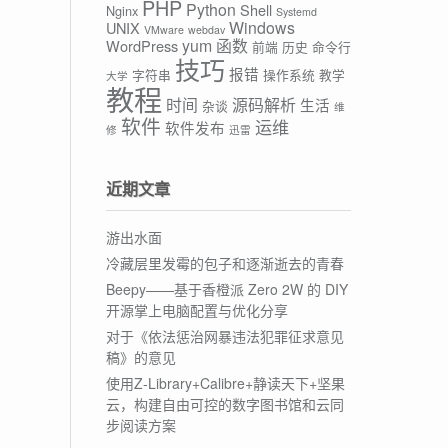
PHP
Python
Shell
Nginx
Systemd
Windows
UNIX
VMware
webdav
yum
函数
WordPress
前端
历史
命令行
技巧
报错
字符串
操作系统
教学
大学
教程
时间
源码解析
生活
杂谈
维
软件
运维
软件发布
修
迅雷
近期文章
游出水面
冷藏层里发霉的包子和逐渐逝去的青春
Beepy——基于香橙派 Zero 2W 的 DIY
开源掌上电脑配置与优化分享
对于《依法惩治网暴违法犯罪征求意见
稿》的意见
使用Z-Library+Calibre+静读天下+坚果
云，构建自由可控的数字图书馆和云同
步阅读方案