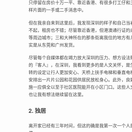
只停留在房价十万一平、靠近香港、有很多打工仔和
样片面的一手或二手消息中。
但在我亲自来到这里后，我发现深圳的样子和自己当
不起，租房也不错；尽管靠近香港，但港澳通行证的
等周边城市；三和大神所在的那条街离我住的地方有
实是从东莞和广州发货。
尽管每个自媒体都在竭力放大深圳的压力、想方设法
的『客人』，在深圳，我看到更多的是人文关怀，是
转的设定让行人更加安心、天桥上扶手电梯和垂直电
安排出一片片公园和花园供居民放松身心。此外，良
施一应俱全以至于社区医院能开在小区门口。这些人
也让我有想法继续留在这里。
2. 独居
离开家已经有三年时间，但这的确是我第一次一个人