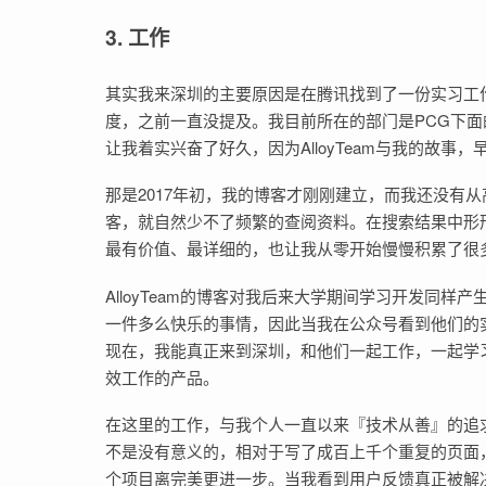
3. 工作
其实我来深圳的主要原因是在腾讯找到了一份实习工
度，之前一直没提及。我目前所在的部门是PCG下面的
让我着实兴奋了好久，因为AlloyTeam与我的故事
那是2017年初，我的博客才刚刚建立，而我还没有
客，就自然少不了频繁的查阅资料。在搜索结果中形形色
最有价值、最详细的，也让我从零开始慢慢积累了很
AlloyTeam的博客对我后来大学期间学习开发同
一件多么快乐的事情，因此当我在公众号看到他们的
现在，我能真正来到深圳，和他们一起工作，一起学
效工作的产品。
在这里的工作，与我个人一直以来『技术从善』的追
不是没有意义的，相对于写了成百上千个重复的页面，
个项目离完美更进一步。当我看到用户反馈真正被解