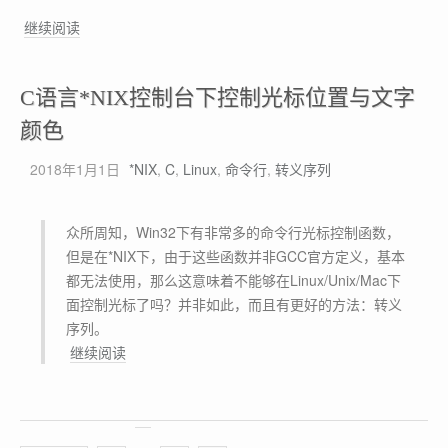
简
解
继续阅读
单
决
但
L
好
C语言*NIX控制台下控制光标位置与文字
i
用
n
颜色
的
u
T
2018年1月1日
*NIX
,
C
,
Linux
,
命令行
,
转义序列
x
C
下
P
添
连
众所周知，Win32下有非常多的命令行光标控制函数，
加
接
但是在*NIX下，由于这些函数并非GCC官方定义，基本
R
数
都无法使用，那么这意味着不能够在Linux/Unix/Mac下
S
监
面控制光标了吗？并非如此，而且有更好的方法：转义
A
视
序列。
公
器
C
继续阅读
钥
语
，
言
登
*
录
N