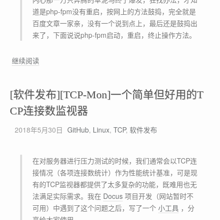
道是php-fpm没有重启，按网上的方法鼓捣，完全就是
百度文章一家亲，没有一个说到点上，最后还是鼓捣出
来了，下面说说php-fpm启动，重启，终止操作方法。
如
继续阅读
何
在
[软件发布][TCP-Mon]一个简单但好用的T
非
服
CP连接数监视器
务
2018年5月30日
GitHub
,
Linux
,
TCP
,
软件发布
情
况
下
在对服务器进行压力测试的时候，我们通常会以TCP连
平
接情况（各项连接数统计）作为性能统计基准，可是现
滑
有的TCP监视器都提供了太多复杂的功能，既难用也无
重
法满足实际需求。我在
Docus
项目开发（网站暂时不
启
可用）中遇到了这个问题之后，写了一个
小工具
，分
P
享给大家使用。