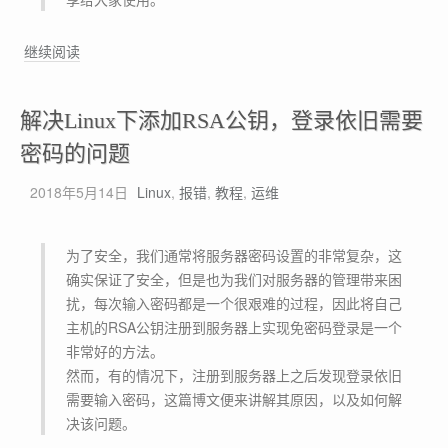
H
P
[
继续阅读
-
软
F
件
P
解决Linux下添加RSA公钥，登录依旧需要
发
M
布
密码的问题
]
2018年5月14日
Linux
,
报错
,
教程
,
运维
[
T
C
为了安全，我们通常将服务器密码设置的非常复杂，这
P
确实保证了安全，但是也为我们对服务器的管理带来困
-
扰，每次输入密码都是一个很艰难的过程，因此将自己
M
主机的RSA公钥注册到服务器上实现免密码登录是一个
o
非常好的方法。
n
然而，有的情况下，注册到服务器上之后发现登录依旧
]
需要输入密码，这篇博文便来讲解其原因，以及如何解
一
决该问题。
个