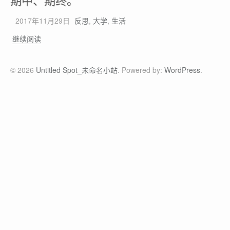
期中、期终。
工
大
2017年11月29日
反思
,
大学
,
生活
学
期
2
继续阅读
中
0
、
1
© 2026
Untitled Spot_未命名小站
. Powered by:
WordPress
.
期
7
终
《
。
近
现
代
史
纲
要
》
复
习
知
识