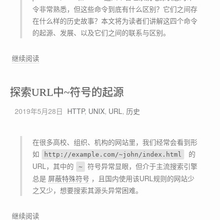
令非常熟悉，但这些命令到底有什么区别？它们之间存
L
在什么样的历史故事？本文将为读者们讲解这四个命令
i
的起源、发展、以及它们之间的联系与区别。
n
u
x
[
继续阅读
下
源
使
码
探索URL中~符号的起源
用
级
多
解
2019年5月28日
HTTP
,
UNIX
,
URL
,
历史
种
析
方
]
法
漫
在很多高校、组织、机构的网站里，我们经常会看到形
实
游
如
的
http://example.com/~john/index.html
现
源
URL，其中的
符号异常显眼，但介于主流搜索引擎
~
动
码
总是
屏蔽特殊符号
，且国内使用该URL规则的网站少
态
、
之又少，想要搜索其源头异常困难。
m
纵
o
观
探
继续阅读