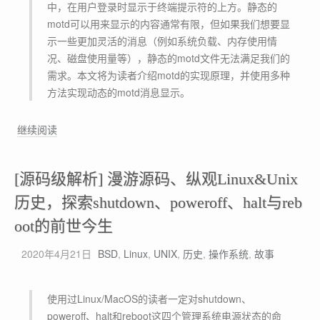
中，在用户登录时显示于终端提示符的上方。静态的
motd可以用来显示的内容通常有限，但如果我们想要显
示一些更加灵活的消息（例如系统负载、内存使用情
况、磁盘使用量等），静态的motd文件无法满足我们的
需求。本文将为读者介绍motd的实现原理，并使用多种
方法实现动态的motd消息显示。
浅
继续阅读
谈
m
[源码级解析] 漫游源码、纵观Linux&Unix
o
t
历史，探索shutdown、poweroff、halt与reb
d
oot的前世今生
的
历
2020年4月21日
BSD
,
Linux
,
UNIX
,
历史
,
操作系统
,
故事
史
，
使用过Linux/MacOS的读者一定对shutdown、
并
poweroff、halt和reboot这四个管理系统电源状态的命
在