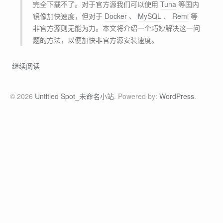
完全下载不了。对于官方源我们可以使用
Tuna
等国内
镜像加快速度，但对于
Docker
、
MySQL
、
Remi
等
非官方源则无能为力。本文将介绍一个巧妙解决这一问
题的方法，以便加快非官方源安装速度。
巧
继续阅读
解
国
© 2026
Untitled Spot_未命名小站
. Powered by:
WordPress
.
内
网
络
环
境
下
部
分
y
u
m